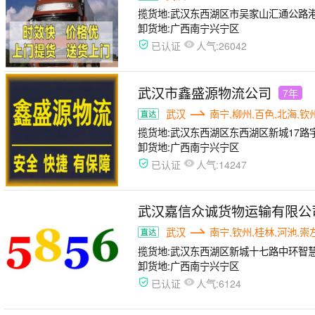
揽货地:
武汉东西湖区市吴家山汇通公路港A
卸货地:
广西南宁兴宁区
人气:
已认证
26042
武汉市鑫盛源物流公司
7年
武汉
南宁,柳州,百色,北海,钦
揽货地:
武汉东西湖区东西湖区新城17路
卸货地:
广西南宁兴宁区
人气:
已认证
14247
武汉嘉信众诚货物运输有限公
武汉
南宁,钦州,桂林,河池,崇
揽货地:
武汉东西湖区新城十七路中环智慧
卸货地:
广西南宁兴宁区
人气:
已认证
6124