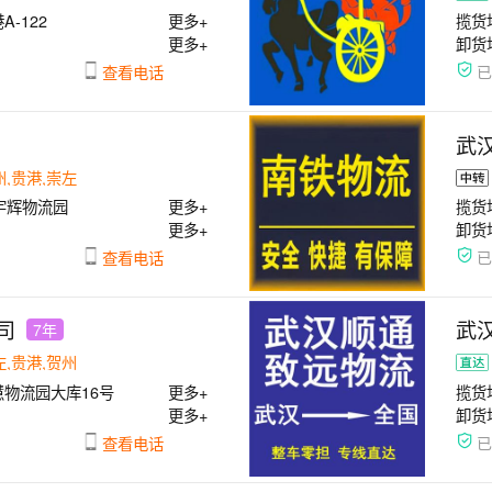
-122
更多+
揽货
更多+
卸货
查看电话
武
州,贵港,崇左
宇辉物流园
更多+
揽货
更多+
卸货
查看电话
司
武
7年
左,贵港,贺州
物流园大库16号
更多+
揽货
更多+
卸货
查看电话