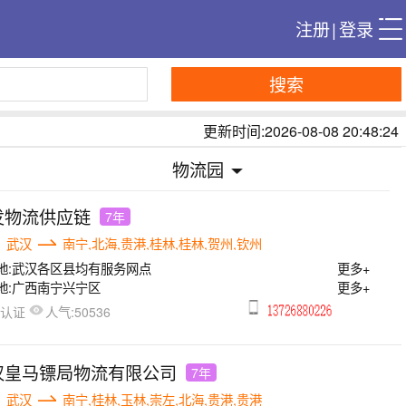
注册
|
登录
搜索
更新时间:2026-08-08 20:48:24
物流园
发物流供应链
7年
武汉
南宁,北海,贵港,桂林,桂林,贺州,钦州
地:
武汉各区县均有服务网点
更多+
地:
广西南宁兴宁区
更多+
人气:
已认证
50536
汉皇马镖局物流有限公司
7年
武汉
南宁,桂林,玉林,崇左,北海,贵港,贵港