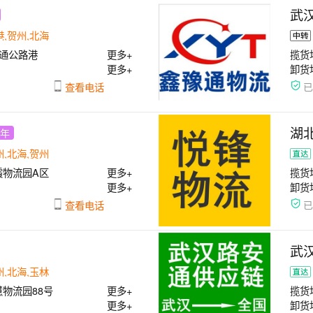
武
港,贺州,北海
通公路港
更多+
揽货
更多+
卸货
查看电话
湖
7年
州,北海,贺州
霞物流园A区
更多+
揽货
更多+
卸货
查看电话
武
州,北海,玉林
物流园88号
更多+
揽货
更多+
卸货