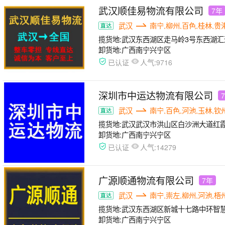
武汉顺佳易物流有限公司
7年
武汉
南宁,柳州,百色,桂林,贵
揽货地:
武汉东西湖区走马岭3号东西湖汇
卸货地:
广西南宁兴宁区
人气:
已认证
9716
深圳市中运达物流有限公司
武汉
南宁,百色,河池,玉林,钦
揽货地:
武汉武汉市洪山区白沙洲大道红
卸货地:
广西南宁兴宁区
人气:
已认证
14279
广源顺通物流有限公司
7年
武汉
南宁,崇左,柳州,河池,梧
揽货地:
武汉东西湖区新城十七路中环智慧
卸货地:
广西南宁兴宁区