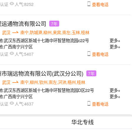
人气:
已认证
8252
查看电话
程运通物流有限公司
7年
武汉
南宁,防城港,柳州,来宾,崇左,玉林,桂林
地:
武汉东西湖区新城十七路中环智慧物流园c22号
更多+
地:
广西南宁兴宁区
更多+
人气:
已认证
5407
查看电话
州市瑞远物流有限公司(武汉分公司)
7年
武汉
南宁,柳州,钦州,崇左,河池,梧州,桂林
地:
武汉东西湖区新城十七路中环智慧物流园D区22号
更多+
地:
广西南宁兴宁区
更多+
人气:
已认证
4637
查看电话
华北专线