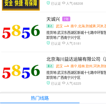
人气:
已认证
68208
天诚兴
7年
武汉
南宁,北海,防城港,河池,
揽货地:
武汉东西湖区新城十七路中环智
卸货地:
广西南宁兴宁区
人气:
已认证
5181
北京海川益达运输有限公司（
武汉
南宁,桂林,钦州,河池,防
揽货地:
武汉东西湖区新城十七路中环智
卸货地:
广西南宁兴宁区
人气:
已认证
6225
热门线路