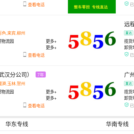
查看电话
远
百色,来宾,柳州
慧物流园
更多+
揽货
更多+
卸货
查看电话
武汉分公司）
广
7年
城港,玉林,贺州
慧物流园
更多+
揽货
更多+
卸货
查看电话
华东专线
华南专线