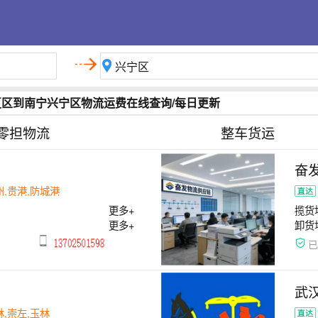
夏区到南宁兴宁区物流运费在线查询/每日更新
零担物流
整车货运
奋
州,贵港,防城港
更多+
揽货
更多+
卸货
武
林,崇左,玉林