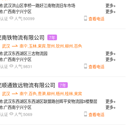
地:
武汉洪山区李桥一路好江南物流旧车市场
更多+
地:
广西南宁兴宁区
更多+
人气:
已认证
50099
查看电话
汉南铁物流有限公司
7年
武汉
南宁,玉林,来宾,贺州,钦州,柳州,百色
地:
武汉东西湖区三志物流园
更多+
地:
广西南宁兴宁区
更多+
人气:
已认证
9831
查看电话
汉顺通致远物流有限公司
7年
武汉
南宁,百色,贵港,柳州,梧州,桂林,来宾
地:
武汉东西湖区东西湖区联盟路创辉平安物流园3楼整层
更多+
地:
广西南宁兴宁区
更多+
人气:
已认证
5069
查看电话