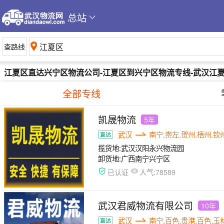
总站
江夏区直达兴宁区物流公司-江夏区到兴宁区物流专线-武汉江
全部专线
凯晟物流
5年
武汉
南宁,崇左,贺州,梧州,钦
揽货地:
武汉汉阳永兴物流园
卸货地:
广西南宁兴宁区
人气:
已认证
78589
武汉君威物流有限公司
10年
武汉
南宁,百色,贵港,百色,玉