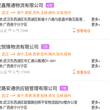
汉鑫豫通物流有限公司
6年
武汉
南宁,来宾,百色,玉林,柳州,北海,钦州
地:
武汉东西湖区东西湖区新城十六路与航嘉中路互联港物流园A栋
更多+
地:
广西南宁兴宁区
更多+
人气:
已认证
7098
查看电话
北悦锋物流有限公司
7年
武汉
南宁,玉林,贵港,钦州,梧州,钦州,桂林
地:
武汉东西湖区市汇通公路港D1-001
更多+
地:
广西南宁兴宁区
更多+
人气:
已认证
17999
查看电话
汉路安通供应链管理有限公司
7年
武汉
南宁,贵港,贵港,桂林,崇左,玉林,柳州
地:
武汉东西湖区联盟路创辉平安物流园内3楼办公室
更多+
地:
广西南宁兴宁区
更多+